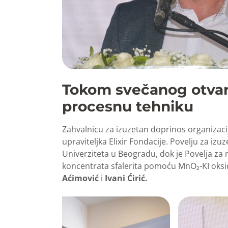
Tokom svečanog otvara
procesnu tehniku
Zahvalnicu za izuzetan doprinos organizaci
upraviteljka Elixir Fondacije. Povelju za iz
Univerziteta u Beogradu, dok je Povelja za 
koncentrata sfalerita pomoću MnO₂-KI oksi
Aćimović
i
Ivani Ćirić.