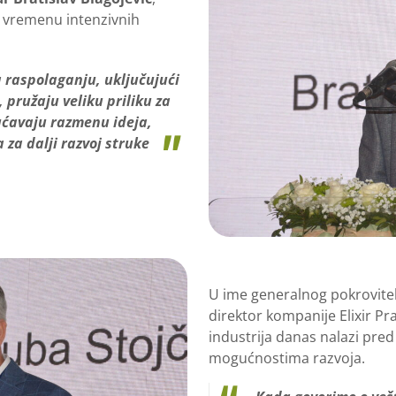
u vremenu intenzivnih
a raspolaganju, uključujući
, pružaju veliku priliku za
ćavaju razmenu ideja,
 za dalji razvoj struke
U ime generalnog pokrovitel
direktor kompanije Elixir Pr
industrija danas nalazi pred 
mogućnostima razvoja.