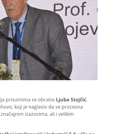
ja prisutnima se obratio
Ljuba Stojčić
,
ahovo, koji je naglasio da se procesna
značajnim izazovima, ali i velikim