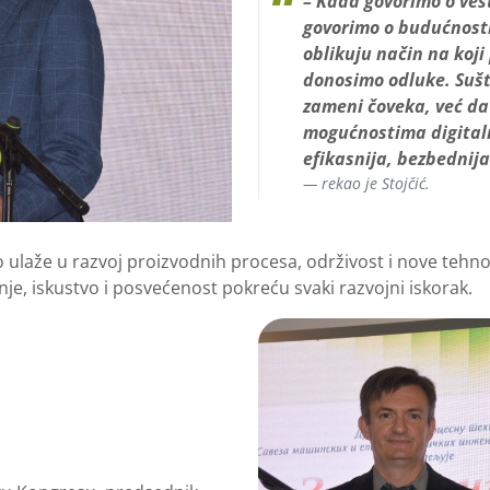
– Kada govorimo o vešta
govorimo o budućnosti
oblikuju način na koj
donosimo odluke. Sušti
zameni čoveka, već da 
mogućnostima digitaln
efikasnija, bezbednija
rekao je Stojčić.
o ulaže u razvoj proizvodnih procesa, održivost i nove tehno
nanje, iskustvo i posvećenost pokreću svaki razvojni iskorak.