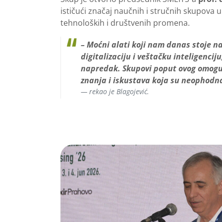
ističući značaj naučnih i stručnih skupova 
tehnoloških i društvenih promena.
– Moćni alati koji nam danas stoje n
digitalizaciju i veštačku inteligenciju
napredak. Skupovi poput ovog omogu
znanja i iskustava koja su neophodna
rekao je Blagojević.