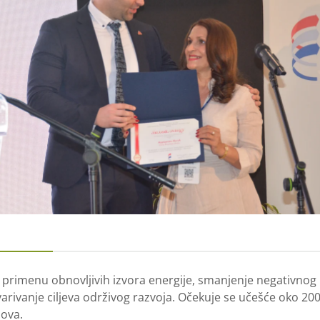
imenu obnovljivih izvora energije, smanjenje negativnog u
arivanje ciljeva održivog razvoja. Očekuje se učešće oko 200 
dova.