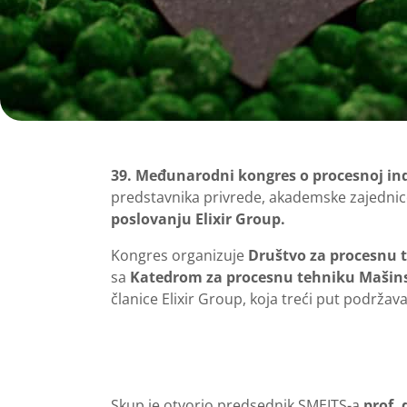
39. Međunarodni kongres o procesnoj ind
predstavnika privrede, akademske zajednice 
poslovanju Elixir Group.
Kongres organizuje
Društvo za procesnu t
sa
Katedrom za procesnu tehniku Mašins
članice Elixir Group, koja treći put podržava
Skup je otvorio predsednik SMEITS-a
prof. 