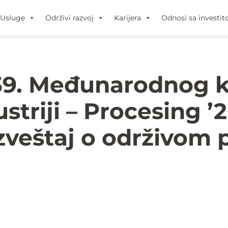
Usluge
Održivi razvoj
Karijera
Odnosi sa investit
 39. Međunarodnog 
striji – Procesing 
Izveštaj o održivom 