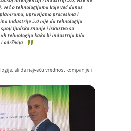
čkoj inteligenciji i Industriji 5.0, više ne
, već o tehnologijama koje već danas
i planiramo, upravljamo procesima i
na Industrije 5.0 nije da tehnologija
spoji ljudsko znanje i iskustvo sa
ih tehnologija kako bi industrija bila
 i održivija
logije, ali da najveću vrednost kompanije i