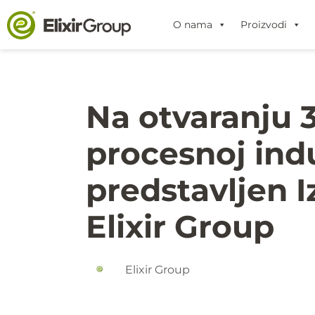
O nama
Proizvodi
Na otvaranju
procesnoj indu
predstavljen 
Elixir Group
Elixir Group