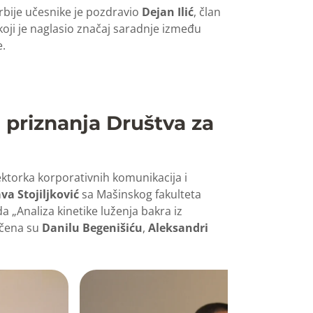
bije učesnike je pozdravio
Dejan Ilić
, član
ji je naglasio značaj saradnje između
e.
 priznanja Društva za
rektorka korporativnih komunikacija i
va Stojiljković
sa Mašinskog fakulteta
 „Analiza kinetike luženja bakra iz
učena su
Danilu Begenišiću
,
Aleksandri