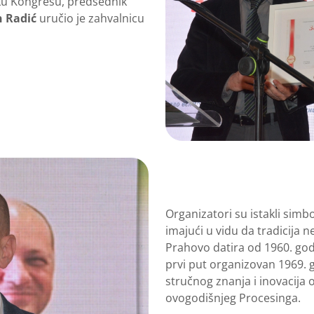
ku Kongresu, predsednik
n Radić
uručio je zahvalnicu
Organizatori su istakli sim
imajući u vidu da tradicija 
Prahovo datira od 1960. godi
prvi put organizovan 1969. g
stručnog znanja i inovacija 
ovogodišnjeg Procesinga.