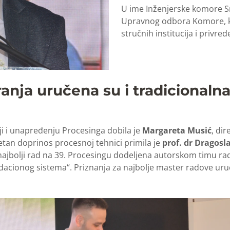
U ime Inženjerske komore Sr
Upravnog odbora Komore, ko
stručnih institucija i privred
nja uručena su i tradicionalna
ji i unapređenju Procesinga dobila je
Margareta Musić
, di
uzetan doprinos procesnoj tehnici primila je
prof. dr Dragosla
najbolji rad na 39. Procesingu dodeljena autorskom timu rada
dacionog sistema“. Priznanja za najbolje master radove ur