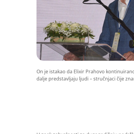
On je istakao da Elixir Prahovo kontinuiran
dalje predstavljaju ljudi – stručnjaci čije z