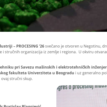
ustriji – PROCESING ’26
svečano je otvoren u Negotinu, d
i stručnih organizacija iz zemlje i regiona. U okviru otvaran
ehniku pri Savezu mašinskih i elektrotehničkih inženjera
kog fakulteta Univerziteta u Beogradu
i uz generalno po
 ovaj stručni skup.
dr Bratislav Blagojević
,