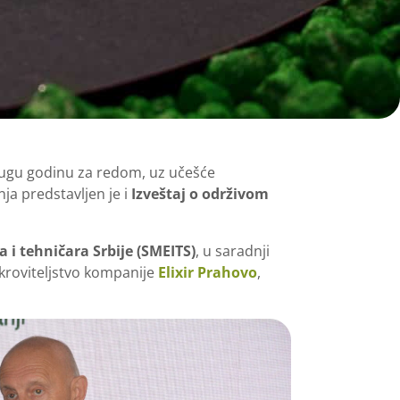
rugu godinu za redom, uz učešće
ja predstavljen je i
Izveštaj o održivom
 i tehničara Srbije (SMEITS)
, u saradnji
kroviteljstvo kompanije
Elixir Prahovo
,