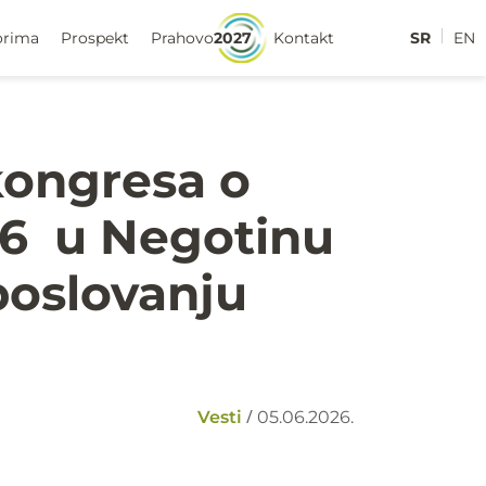
orima
Prospekt
Prahovo
2027
Kontakt
SR
EN
kongresa o
’26 u Negotinu
poslovanju
/
Vesti
05.06.2026.