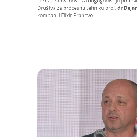
U znak zahvalnosti za dugogodišnju podrš
Društva za procesnu tehniku prof.
dr Deja
kompaniji Elixir Prahovo.