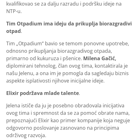
kvalifikovao se za dalju razradu i podršku ideje na
NTP-u.
Tim Otpadium ima ideju da prikuplja biorazgradivi
otpad
.
Tim „Otpadium“ bavio se temom ponovne upotrebe,
odnosno prikupljanja biorazgradivog otpada,
primarno od kukuruza i pšenice.
Milena Gačić,
diplomirani tehnolog, član ovog tima, kontaktirala je
našu Jelenu, a ona im je pomogla da sagledaju biznis
aspekte isplativosti njihove inicijalne ideje.
Elixir podržava mlade talente
.
Jelena ističe da ju je posebno obradovala inicijativa
ovog tima i spremnost da se za pomoć obrate nama,
prepoznajući Elixir kao primer kompanije koja neguje
odgovorno poslovanje zasnovano na principima
održivog razvoja.