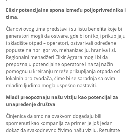
Elixir potencijalna spona između poljoprivrednika i
tima
.
Članovi ovog tima predstavili su listu benefita koje bi
generatori mogli da ostvare, gde bi oni koji prikupljaju
i skladište otpad – ​operatori, ostvarivali određene
popuste na npr. gorivo, mehanizaciju, hraniva i sl.
Regionalni menadžeri Elixir Agrara mogli bi da
prepoznaju potencijalne operatore i na taj način
pomognu u kreiranju mreže prikupljanja otpada od
lokalnih proizvođača, čime bi se saradnja sa ovim
mladim ljudima mogla uspešno nastaviti.
Mladi preopoznaju našu viziju kao potencijal za
unapređenje društva
.
Činjenica da smo na ovakvom događaju bili
spomenuti kao kompanija za primer je još jedan
dokaz da svakodnevno živimo našu viziju. Rezultate