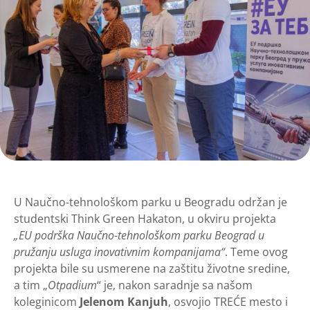
U Naučno-tehnološkom parku u Beogradu održan je
studentski Think Green Hakaton, u okviru projekta
„EU podrška Naučno-tehnološkom parku Beograd u
pružanju usluga inovativnim kompanijama“
. Teme ovog
projekta bile su usmerene na zaštitu životne sredine,
a tim „
Otpadium
“ je, nakon saradnje sa našom
koleginicom
Jelenom Kanjuh
, osvojio TREĆE mesto i