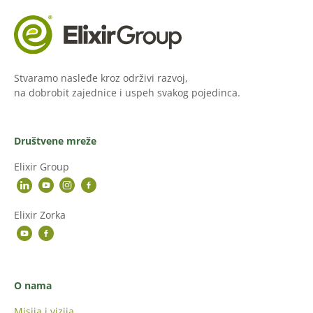
Stvaramo nasleđe kroz održivi razvoj,
na dobrobit zajednice i uspeh svakog pojedinca.
Društvene mreže
Elixir Group
Elixir Zorka
O nama
Misija i vizija