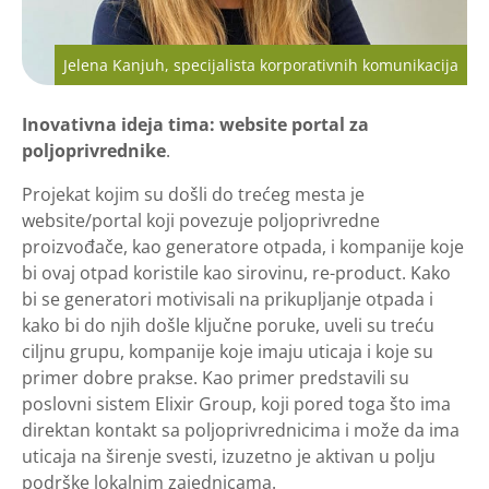
Jelena Kanjuh, specijalista korporativnih komunikacija
Inovativna ideja tima: website portal za
poljoprivrednike
.
Projekat kojim su došli do trećeg mesta je
website/portal koji povezuje poljoprivredne
proizvođače, kao generatore otpada, i kompanije koje
bi ovaj otpad koristile kao sirovinu, re-product. Kako
bi se generatori motivisali na prikupljanje otpada i
kako bi do njih došle ključne poruke, uveli su treću
ciljnu grupu, kompanije koje imaju uticaja i koje su
primer dobre prakse. Kao primer predstavili su
poslovni sistem Elixir Group, koji pored toga što ima
direktan kontakt sa poljoprivrednicima i može da ima
uticaja na širenje svesti, izuzetno je aktivan u polju
podrške lokalnim zajednicama.