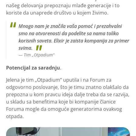
našeg delovanja prepoznaju mlađe generacije i to
koriste da unaprede društvo u kojem živimo.
Mnogo nam je značila vaša pomoć i prezahvalni
smo na otvorenosti da podelite sa nama toliko
korisnih saveta. Elixir je zaista kompanija za primer
svima.
Tim „Otpadium“
Potencijal za saradnju
.
Jelena je tim „Otpadium” uputila i na Forum za
odgovorno poslovanje, što je timu znatno olakšalo da
prepozna u kom pravcu ideja dalje treba da se razvija,
u skladu sa benefitima koje bi kompanije članice
Foruma mogle da omoguće generatorima ovakvog
otpada.