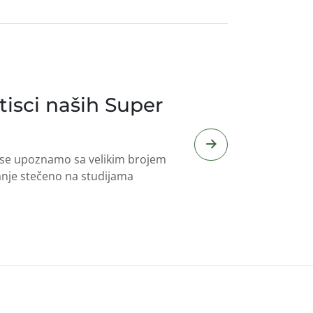
tisci naših Super
a se upoznamo sa velikim brojem
nanje stečeno na studijama