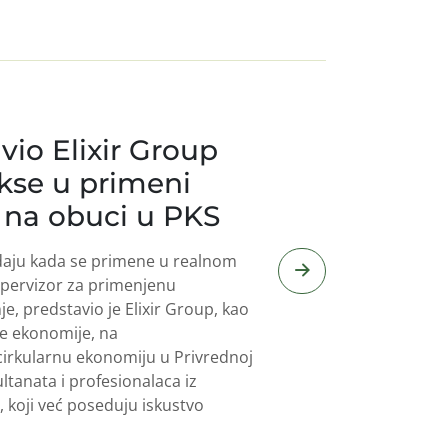
vio Elixir Group
kse u primeni
 na obuci u PKS
edaju kada se primene u realnom
supervizor za primenjenu
e, predstavio je Elixir Group, kao
ne ekonomije, na
cirkularnu ekonomiju u Privrednoj
ltanata i profesionalaca iz
, koji već poseduju iskustvo