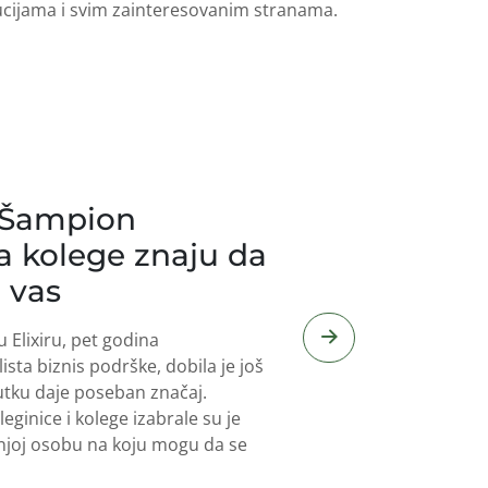
tucijama i svim zainteresovanim stranama.
, Šampion
a kolege znaju da
 vas
u Elixiru, pet godina
lista biznis podrške, dobila je još
tku daje poseban značaj.
ginice i kolege izabrale su je
njoj osobu na koju mogu da se