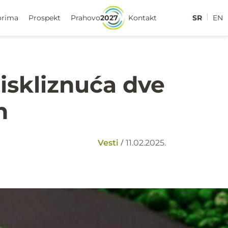
orima
Prospekt
Prahovo
2027
Kontakt
SR
EN
iskliznuća dve
n
/
Vesti
11.02.2025.