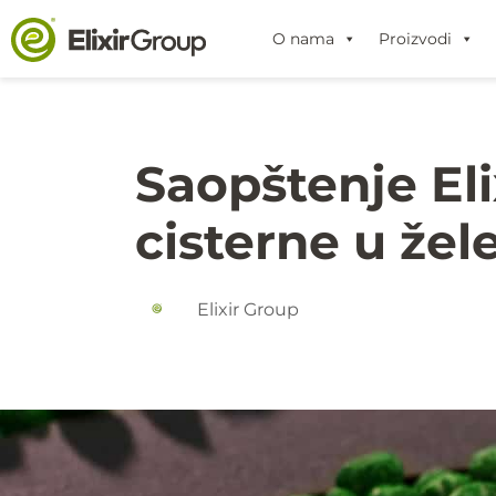
O nama
Proizvodi
Saopštenje El
cisterne u žel
Elixir Group