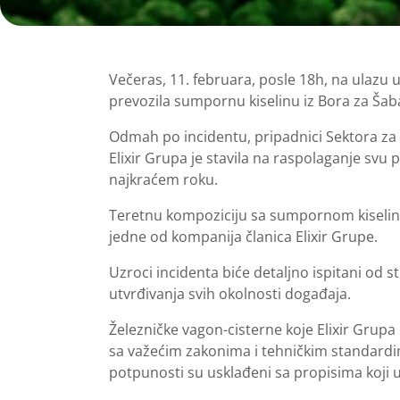
Večeras, 11. februara, posle 18h, na ulazu u 
prevozila sumpornu kiselinu iz Bora za Šab
Odmah po incidentu, pripadnici Sektora za v
Elixir Grupa je stavila na raspolaganje svu 
najkraćem roku.
Teretnu kompoziciju sa sumpornom kiselino
jedne od kompanija članica Elixir Grupe.
Uzroci incidenta biće detaljno ispitani od 
utvrđivanja svih okolnosti događaja.
Železničke vagon-cisterne koje Elixir Grupa 
sa važećim zakonima i tehničkim standardima
potpunosti su usklađeni sa propisima koji 