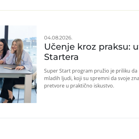
04.08.2026.
Učenje kroz praksu: u
Startera
Super Start program pružio je priliku d
mladih ljudi, koji su spremni da svoje z
pretvore u praktično iskustvo.