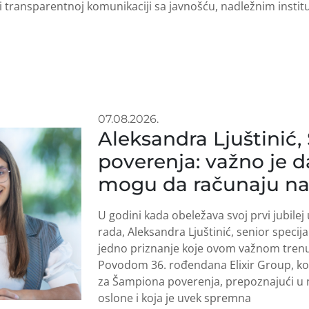
i transparentnoj komunikaciji sa javnošću, nadležnim insti
07.08.2026.
Aleksandra Ljuštinić
poverenja: važno je d
mogu da računaju na
U godini kada obeležava svoj prvi jubilej 
rada, Aleksandra Ljuštinić, senior specija
jedno priznanje koje ovom važnom trenu
Povodom 36. rođendana Elixir Group, kole
za Šampiona poverenja, prepoznajući u 
oslone i koja je uvek spremna