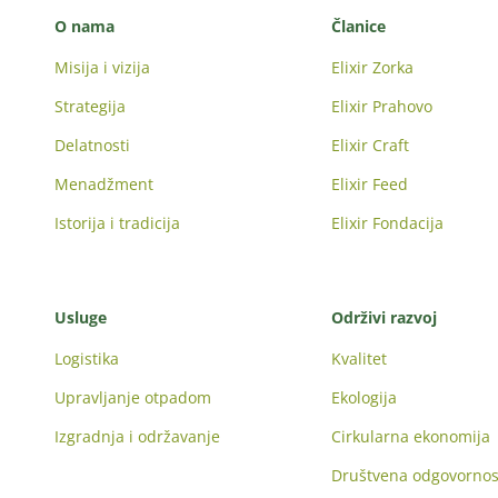
O nama
Članice
Misija i vizija
Elixir Zorka
Strategija
Elixir Prahovo
Delatnosti
Elixir Craft
Menadžment
Elixir Feed
Istorija i tradicija
Elixir Fondacija
Usluge
Održivi razvoj
Logistika
Kvalitet
Upravljanje otpadom
Ekologija
Izgradnja i održavanje
Cirkularna ekonomija
Društvena odgovornos