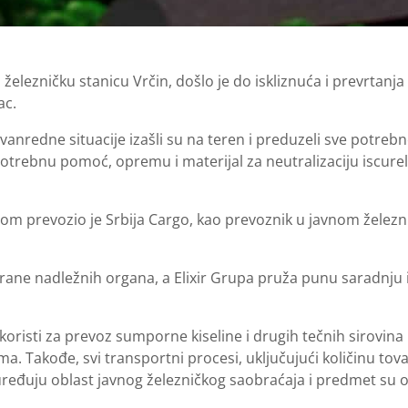
železničku stanicu Vrčin, došlo je do iskliznuća i prevrtanja
ac.
anredne situacije izašli su na teren i preduzeli sve potrebne
potrebnu pomoć, opremu i materijal za neutralizaciju iscurele
m prevozio je Srbija Cargo, kao prevoznik u javnom železni
strane nadležnih organa, a Elixir Grupa pruža punu saradnju 
koristi za prevoz sumporne kiseline i drugih tečnih sirovina
. Takođe, svi transportni procesi, uključujući količinu tovar
uređuju oblast javnog železničkog saobraćaja i predmet su