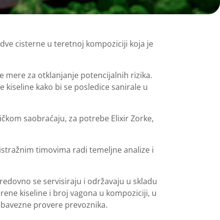
 dve cisterne u teretnoj kompoziciji koja je
 mere za otklanjanje potencijalnih rizika.
 kiseline kako bi se posledice sanirale u
čkom saobraćaju, za potrebe Elixir Zorke,
istražnim timovima radi temeljne analize i
 redovno se servisiraju i održavaju u skladu
ene kiseline i broj vagona u kompoziciji, u
 obavezne provere prevoznika.