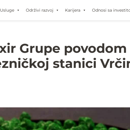
Usluge
Održivi razvoj
Karijera
Odnosi sa investit
ixir Grupe povodom 
ezničkoj stanici Vrči