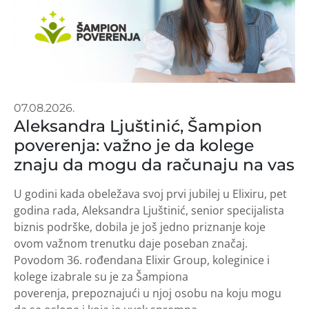
07.08.2026.
Aleksandra Ljuštinić, Šampion
poverenja: važno je da kolege
znaju da mogu da računaju na vas
U godini kada obeležava svoj prvi jubilej u Elixiru, pet
godina rada, Aleksandra Ljuštinić, senior specijalista
biznis podrške, dobila je još jedno priznanje koje
ovom važnom trenutku daje poseban značaj.
Povodom 36. rođendana Elixir Group, koleginice i
kolege izabrale su je za Šampiona
poverenja, prepoznajući u njoj osobu na koju mogu