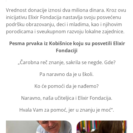
Vrednost donacije iznosi dva miliona dinara. Kroz ovu
inicijativu Elixir Fondacija nastavlja svoju posvećenu
podršku obrazovanju, deci i mladima, kao i njihovim
porodicama i sveukupnom razvoju lokalne zajednice.
Pesm
a prvaka iz Kobišnice koju su posvetili Elixir
Fondaciji
„Čarobna reč znanje, sakrila se negde. Gde?
Pa naravno da je u školi.
Ko će pomoći da je nađemo?
Naravno, naša učiteljica i Elixir Fondacija.
Hvala Vam za pomoć, jer u znanju je moć“.​