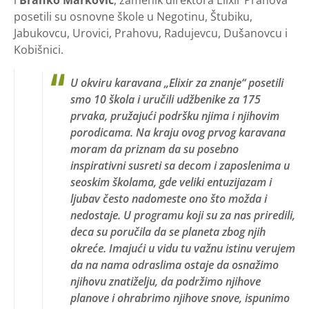
i
Branko Marković
, zamenik direktora Elixir Prahova
posetili su osnovne škole u Negotinu, Štubiku,
Jabukovcu, Urovici, Prahovu, Radujevcu, Dušanovcu i
Kobišnici.
U okviru karavana „Elixir za znanje“ posetili
smo 10 škola i uručili udžbenike za 175
prvaka, pružajući podršku njima i njihovim
por​odicama. Na kraju ovog prvog karavana
moram da priznam da su posebno
inspirativni susreti sa decom i zaposlenima u
seoskim školama, gde veliki entuzijazam i
ljubav često nadomeste ono što možda i
nedostaje. U programu koji su za nas priredili,
deca su poručila da se planeta zbog njih
okreće. Imajući u vidu tu važnu istinu verujem
da na nama odraslima ostaje da osnažimo
njihovu znatiželju, da podržimo njihove
planove i ohrabrimo njihove snove, ispunimo