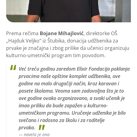
Prema rečima
Bojane Mihajlović
, direktorke OŠ
„Hajduk Veljko“ iz Štubika, donacija udžbenika za
prvake je značajna i zbog prilike da učenici organizuju
kulturno-umetnički program tim povodom.
Već treću godinu zaredom Elixir Fondacija poklanja
prvacima naše opštine komplet udžbenika, ove
godine na malo drugačiji način, kroz karavan i
posete školama. Veoma sam zadovoljna što je ​to
ove godine ovako organizovano, a svaki učenik je
imao priliku da bude zapažen u kulturno-
umetničkom programu. Uručenje udženika je bilo
svečano i radosno za školu i za roditelje
prvaka
.
navela je ona