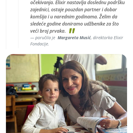
očekivanja. Elixir nastavlja doslednu podršku
zajednici, ostaje pouzdan partner i dobar
komšija i u narednim godinama. Želim da
sledeće godine doniramo udžbenike za što
veći broj prvaka
.
poručila je
Margareta Musić
, direktorka Elixir
Fondacije.