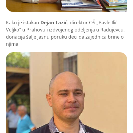
​Kako je istakao
Dejan Lazić
, direktor OŠ „Pavle Ilić
Veljko“ u Prahovu i izdvojenog odeljenja u Radujevcu,
donacija šalje jasnu poruku deci da zajednica brine o
njima.