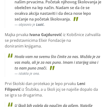
našim prvacima. Početak njihovog školovanja je
obeležen na lep način. Nadam se da će se
ovakva akcija nastaviti i da deca nose lepo
sećanje na početak školovanja.
objasnio je
Lazić.
Majka prvaka
Ivana
Gajdurović
iz Kobišnice zahvalila
se predstavnicima Elixir Fondacije na
doniranim knjigama.
Hvala vam na svemu što činite za nas. Možda je za
vas malo, ali je za nas puno. Imam i starijeg sina i
to nam puno znači
.
istakla je ona.
Prvi školski dan protekao je lepo prvaku
Leni
Filipović
iz Štubika, a u školi joj se najviše dopalo da
se igra sa drugarima.
U školi bih volela da naučim da pišem. Najviše