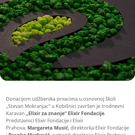
​​Donacijom udžbenika prvacima u osnovnoj školi
„Stevan Mokranjac“ u Kobišnici završen je trodnevni
Karavan
„Elixir za znanje“ Elixir Fondacije
.
Predstavnici Elixir Fondacije i Elixir
Prahova,
Margareta Musić
, direktorka Elixir Fondacije