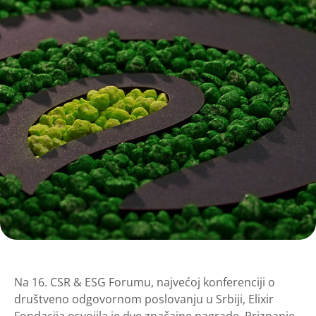
Na 16. CSR & ESG Forumu, najvećoj konferenciji o
društveno odgovornom poslovanju u Srbiji, Elixir