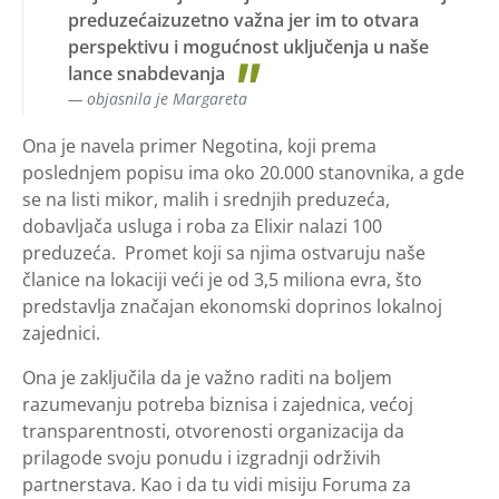
preduzećaizuzetno važna jer im to otvara
perspektivu i mogućnost uključenja u naše
lance snabdevanja
objasnila je Margareta
Ona je navela primer Negotina, koji prema
poslednjem popisu ima oko 20.000 stanovnika, a gde
se na listi mikor, malih i srednjih preduzeća,
dobavljača usluga i roba za Elixir nalazi 100
preduzeća. Promet koji sa njima ostvaruju naše
članice na lokaciji veći je od 3,5 miliona evra, što
predstavlja značajan ekonomski doprinos lokalnoj
zajednici.
Ona je zaključila da je važno raditi na boljem
razumevanju potreba biznisa i zajednica, većoj
transparentnosti, otvorenosti organizacija da
prilagode svoju ponudu i izgradnji održivih
partnerstava. Kao i da tu vidi misiju Foruma za