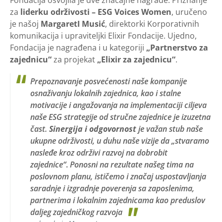
Fondacija osvojila je dve značajne nagrade. Priznanje
za
liderku održivosti – ESG Voices Women
, uručeno
je našoj
MargaretI Musić
, direktorki Korporativnih
komunikacija i upraviteljki Elixir Fondacije. Ujedno,
Fondacija je nagrađena i u kategoriji
„Partnerstvo za
zajednicu“
za projekat
„Elixir za zajednicu“
.
Prepoznavanje posvećenosti naše kompanije
osnaživanju lokalnih zajednica, kao i stalne
motivacije i angažovanja na implementaciji ciljeva
naše ESG strategije od stručne zajednice je izuzetna
čast.
Sinergija i odgovornost
je važan stub naše
ukupne održivosti, u duhu naše vizije da „stvaramo
nasleđe kroz održivi razvoj na​ dobrobit
zajednice“
.
Ponosni na rezultate našeg tima na
poslovnom planu, ističemo i značaj uspostavljanja
saradnje i izgradnje poverenja sa zaposlenima,
partnerima i lokalnim zajednicama kao preduslov
daljeg zajedničkog razvoja