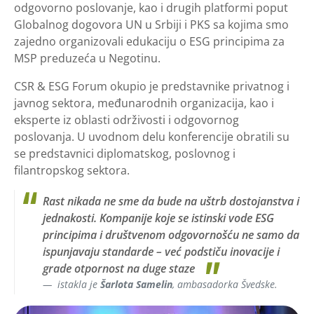
odgovorno poslovanje, kao i drugih platformi poput
Globalnog dogovora UN u Srbiji i PKS sa kojima smo
zajedno organizovali edukaciju o ESG principima za
MSP preduzeća u Negotinu.
CSR & ESG Forum okupio je predstavnike privatnog i
javnog sektora, međunarodnih organizacija, kao i
eksperte iz oblasti održivosti i odgovornog
poslovanja. U uvodnom delu konferencije obratili su
se predstavnici diplomatskog, poslovnog i
filantropskog sektora.
Rast nikada ne sme da bude na uštrb dostojanstva i
jednakosti. Kompanije koje se istinski vode ESG
principima i društvenom odgovornošću ne samo da
ispunjavaju standarde – već podstiču inovacije i
grade otpornost na duge staze
istakla je
Šarlota Samelin
, ambasadorka Švedske.