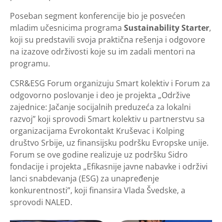
Poseban segment konferencije bio je posvećen
mladim učesnicima programa
Sustainability Starter
,
koji su predstavili svoja praktična rešenja i odgovore
na izazove održivosti koje su im zadali mentori na
programu.
CSR&ESG Forum organizuju Smart kolektiv i Forum za
odgovorno poslovanje i deo je projekta „Održive
zajednice: Jačanje socijalnih preduzeća za lokalni
razvoj” koji sprovodi Smart kolektiv u partnerstvu sa
organizacijama Evrokontakt Kruševac i Kolping
društvo Srbije, uz finansijsku podršku Evropske unije.
Forum se ove godine realizuje uz podršku Sidro
fondacije i projekta „Efikasnije javne nabavke i održivi
lanci snabdevanja (ESG) za unapređenje
konkurentnosti”, koji finansira Vlada Švedske, a
sprovodi NALED.