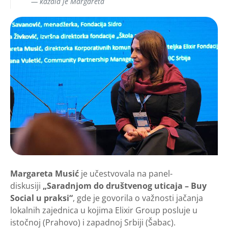
kazala je Margareta
Margareta Musić
je učestvovala na panel-
diskusiji
„Saradnjom do društvenog uticaja – Buy
Social u praksi“
, gde je govorila o važnosti jačanja
lokalnih zajednica u kojima Elixir Group posluje u
istočnoj (Prahovo) i zapadnoj Srbiji (Šabac).