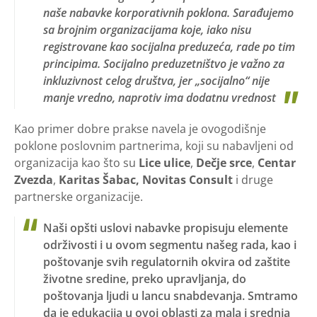
naše nabavke korporativnih poklona. Sarađujemo
sa brojnim organizacijama koje, iako nisu
registrovane kao socijalna preduzeća, rade po tim
principim​a. Socijalno preduzetništvo je važno za
inkluzivnost celog društva, jer „socijalno“ nije
manje vredno, naprotiv ima dodatnu vrednost
Kao primer dobre prakse navela je ovogodišnje
poklone poslovnim partnerima, koji su nabavljeni od
organizacija kao što su
Lice ulice
,
Dečje srce
,
Centar
Zvezda
,
Karitas Šabac, Novitas Consult
i druge
partnerske organizacije.
Naši opšti uslovi nabavke propisuju elemente
održivosti i u ovom segmentu našeg rada, kao i
poštovanje svih regulatornih okvira od zaštite
životne sredine, preko upravljanja, do
poštovanja ljudi u lancu snabdevanja. Smtramo
da je edukacija u ovoj oblasti za mala i srednja